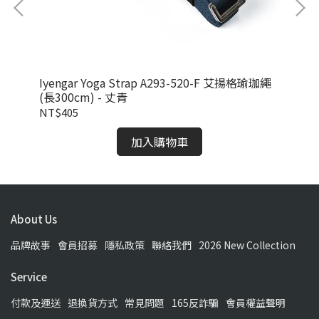
珈繩
Iyengar Yoga Strap A293-520-F 艾揚格瑜珈繩
Iy
(長300cm) - 丈青
(長
NT$405
NT
加入購物車
About Us
品牌故事
會員招募
隱私政策
聯絡我們
2026 New Collection
Service
付款及運送
退換貨方式
常見問題
165反詐騙
會員權益聲明