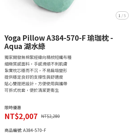
1
/
5
Yoga Pillow A384-570-F 瑜珈枕 -
Aqua 湖水綠
獨家開發無棉絮經緯向精梳短纖布種
細緻質感面料，手感滑順不刺肌膚
紮實枕芯穩而不沉，不易扁塌變形
提供穩定良好的支撐性與舒適度
貼心雙提把設計，方便使用與攜帶
可拆式枕套，便於清潔更衛生
限時優惠
NT$2,007
NT$2,280
商品編號:
A384-570-F