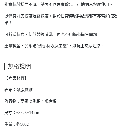
扎實枕芯穩而不沉，雙面不同硬度效果，可適個人程度使用。
提供良好支撐度及舒適度，對於日常伸展與放鬆都有非常好的效
果！
可拆式枕套，便於替換清洗，再也不用擔心衛生問題！
重量輕盈，另附贈"瑜珈枕收納束袋"，能防止灰塵沾染。
規格說明
【商品材質】
表布：聚脂纖維
內容物：高密度泡棉、聚合棉
尺寸：63×25×14 cm
重量：約988g