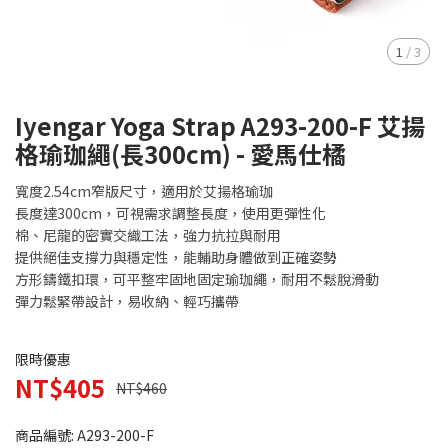
1
/
3
Iyengar Yoga Strap A293-200-F 艾揚
格瑜珈繩(長300cm) - 愛馬仕橘
寬度2.54cm窄版尺寸，適用於艾揚格瑜珈
長度達300cm，可視需求調整長度，使用更彈性化
棉、尼龍的密實交織工法，強力抗拉與耐用
提供絕佳支撐力與穩定性，能輔助身體做到正確姿勢
方形鑄鐵扣環，可平整牢固地固定瑜珈繩，耐用不鬆脫滑動
彈力鬆緊帶設計，易收納、輕巧攜帶
限時優惠
NT$405
NT$460
商品編號:
A293-200-F