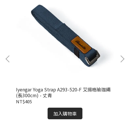
珈繩
Iyengar Yoga Strap A293-520-F 艾揚格瑜珈繩
Iy
(長300cm) - 丈青
(長
NT$405
NT
加入購物車