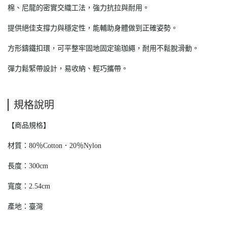
棉、尼龍的密實交織工法，強力抗拉與耐用。
提供絕佳支撐力與穩定性，能輔助身體做到正確姿勢。
方形鑄鐵扣環，可平整牢固地固定瑜珈繩，耐用不鬆脫滑動。
彈力鬆緊帶設計，易收納、輕巧攜帶。
規格說明
【商品規格】
材質：80％Cotton．20％Nylon
長度：300cm
寬度：2.54cm
產地：臺灣