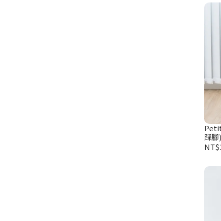
Pet
踩腳)
NT$1