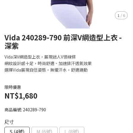
1
/
6
Vida 240289-790 前深V網造型上衣 -
深紫
Vida深V網造型上衣，展現迷人V領線條
網紋設計感十足，時尚舒適、加速排汗透氣效果
選擇Vida展現自信姿態，無懼汗水，舒適運動
限時優惠
NT$1,680
商品編號:
240289-790
尺寸
S (4號)
M (6號)
L (8號)