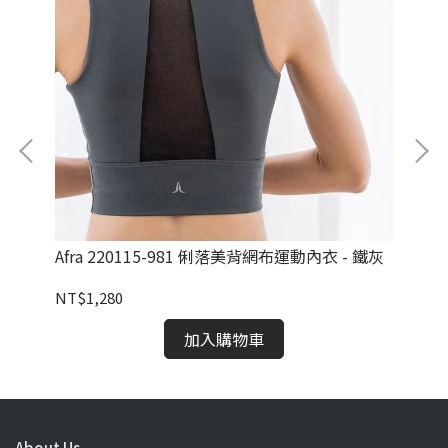
綠
Afra 220115-981 俐落美背網布運動內衣 - 鐵灰
Al
墨
NT$1,280
NT
加入購物車
About Us