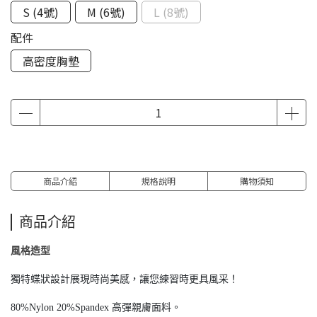
S (4號)
M (6號)
L (8號)
配件
高密度胸墊
商品介紹
規格說明
購物須知
商品介紹
風格造型
獨特蝶狀設計展現時尚美感，讓您練習時更具風采！
80%Nylon 20%Spandex 高彈親膚面料。