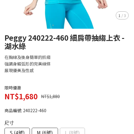
1
/
3
Peggy 240222-460 細肩帶抽縐上衣 -
湖水綠
在胸線及後身簡單的抓縐
強調身軀弧形的完美線條
展現優美及性感
限時優惠
NT$1,680
NT$1,880
商品編號:
240222-460
尺寸
S (4號)
M (6號)
L (8號)