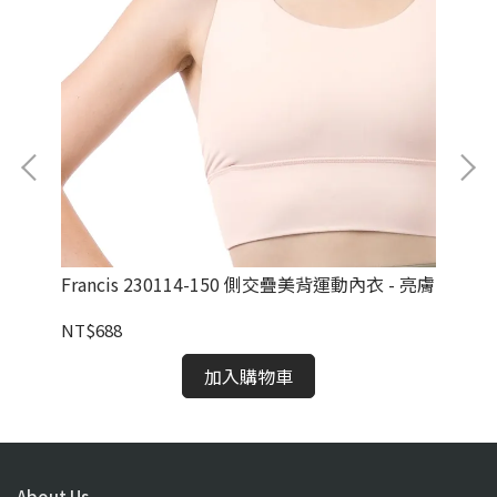
Francis 230114-150 側交疊美背運動內衣 - 亮膚
Af
紋
NT$688
NT
加入購物車
About Us