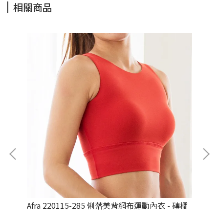
相關商品
 彩虹
Afra 220115-285 俐落美背網布運動內衣 - 磚橘
Af