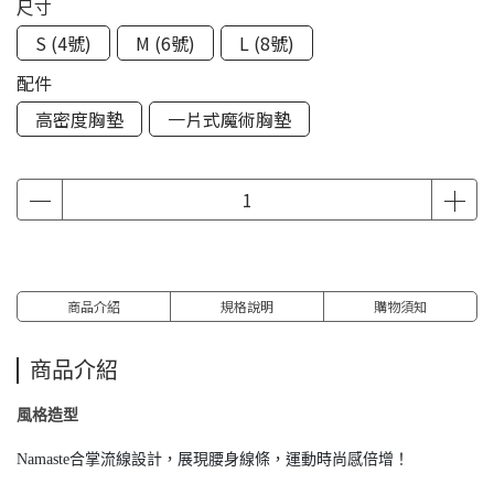
尺寸
S (4號)
M (6號)
L (8號)
配件
高密度胸墊
一片式魔術胸墊
商品介紹
規格說明
購物須知
商品介紹
風格造型
Namaste合掌流線設計，展現腰身線條，運動時尚感倍增！