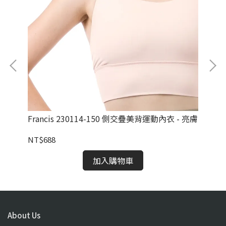
/鐵
Francis 230114-150 側交疊美背運動內衣 - 亮膚
Af
紋
NT$688
NT
加入購物車
About Us