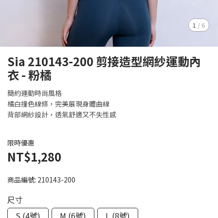
1
/
6
Sia 210143-200 剪接造型網紗運動內
衣 - 粉橘
簡約運動時尚風格
橘白撞色線條，完美展現身體曲線
背部網紗設計，透氣舒適又不失性感
限時優惠
NT$1,280
商品編號:
210143-200
尺寸
S (4號)
M (6號)
L (8號)