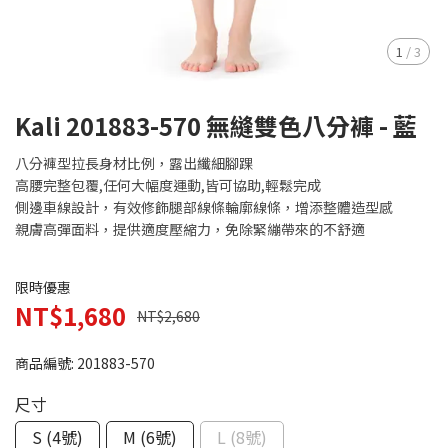
1
/
3
Kali 201883-570 無縫雙色八分褲 - 藍
八分褲型拉長身材比例，露出纖細腳踝
高腰完整包覆,任何大幅度運動,皆可協助,輕鬆完成
側邊車線設計，有效修飾腿部線條輪廓線條，增添整體造型感
親膚高彈面料，提供適度壓縮力，免除緊繃帶來的不舒適
限時優惠
NT$1,680
NT$2,680
商品編號:
201883-570
尺寸
S (4號)
M (6號)
L (8號)