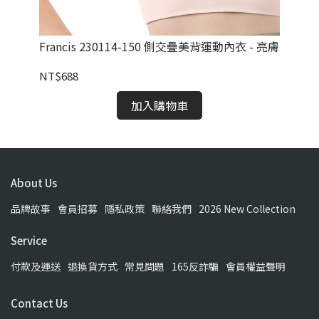
 烈焰
Francis 230114-150 側交疊美背運動內衣 - 亮膚
Al
墨
NT$688
NT
加入購物車
About Us
品牌故事
會員招募
隱私政策
聯絡我們
2026 New Collection
Service
付款及運送
退換貨方式
常見問題
165反詐騙
會員權益聲明
Contact Us