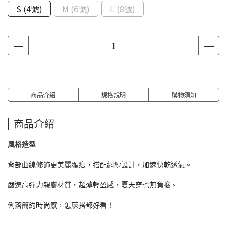
S (4號)
M (6號)
L (8號)
商品介紹
規格說明
購物須知
商品介紹
風格造型
背部曲線修飾更美麗顯瘦，搭配網紗設計，加速快乾透氣。
嚴選高彈力親膚材質，超薄輕盈感，夏天穿也無負擔。
俐落簡約時尚感，怎麼搭都好看！