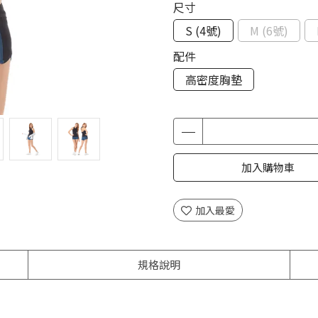
尺寸
S (4號)
M (6號)
配件
高密度胸墊
加入購物車
加入最愛
規格說明