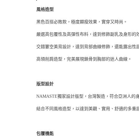
風格造型
黑色百搭必敗款，極度顯瘦效果，實穿又時尚
。
嚴選高包覆性及高彈性布料，達到修飾副乳及身形的
交錯簍空美背設計，達到背部曲線修飾，還能露出性
高領削肩造型，完美展現鎖骨到胸部的迷人曲線
。
版型設計
NAMASTE獨家設計版型，台灣製造，符合亞洲人的
結合不同風格造型，以達到美觀、實用、舒適的多重
包覆機能