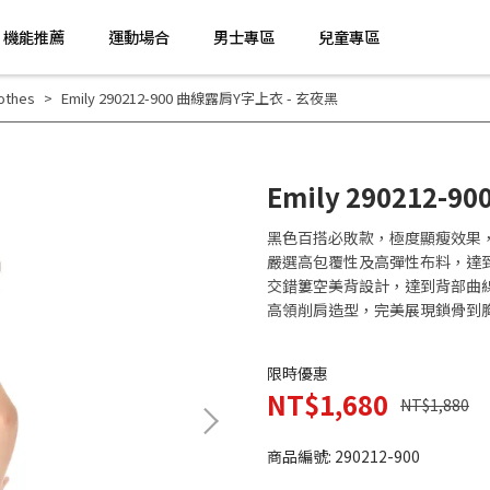
機能推薦
運動場合
男士專區
兒童專區
thes
Emily 290212-900 曲線露肩Y字上衣 - 玄夜黑
Emily 290212-
黑色百搭必敗款，極度顯瘦效果
嚴選高包覆性及高彈性布料，達
交錯簍空美背設計，達到背部曲
高領削肩造型，完美展現鎖骨到
限時優惠
NT$1,680
NT$1,880
商品編號:
290212-900