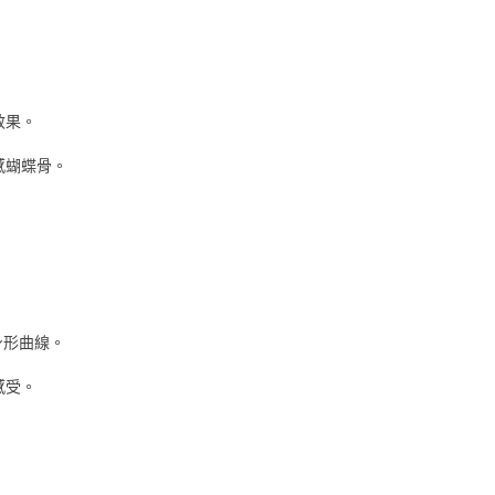
效果
。
感蝴蝶骨
。
身形曲線。
感受。