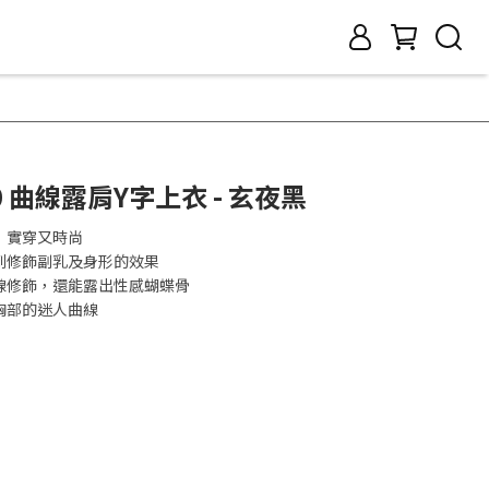
900 曲線露肩Y字上衣 - 玄夜黑
，實穿又時尚
到修飾副乳及身形的效果
線修飾，還能露出性感蝴蝶骨
胸部的迷人曲線