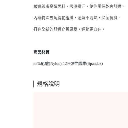
嚴選親膚高彈面料，吸濕排汗，使你常保乾爽舒適。
內襯特殊五角緹花組織，透氣不悶熱，抑菌抗臭。
打造全新的舒適穿著感受，運動更自在。
商品材質
88%尼龍(Nylon).12%彈性纖維(Spandex)
規格說明