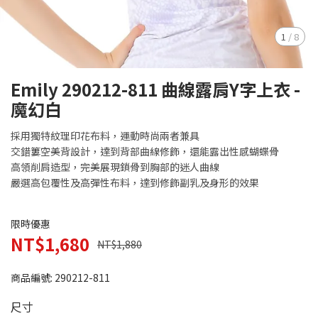
1
/
8
Emily 290212-811 曲線露肩Y字上衣 -
魔幻白
採用獨特紋理印花布料，運動時尚兩者兼具
交錯簍空美背設計，達到背部曲線修飾，還能露出性感蝴蝶骨
高領削肩造型，完美展現鎖骨到胸部的迷人曲線
嚴選高包覆性及高彈性布料，達到修飾副乳及身形的效果
限時優惠
NT$1,680
NT$1,880
商品編號:
290212-811
尺寸