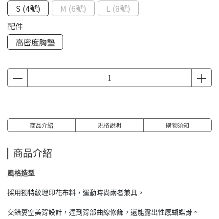
S (4號)
M (6號)
L (8號)
配件
高密度胸墊
商品介紹
規格說明
購物須知
商品介紹
風格造型
採用獨特紋理印花布料，運動時尚兩者兼具。
交錯簍空美背設計，達到背部曲線修飾，還能露出性感蝴蝶骨。