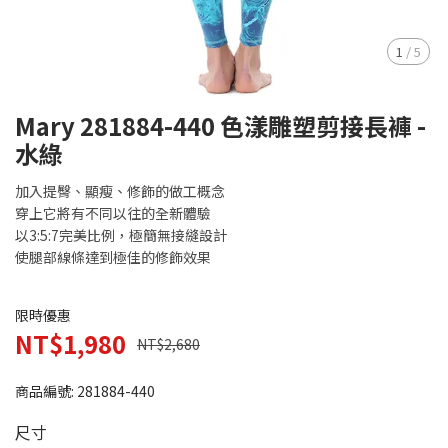
1
/
5
Mary 281884-440 色漾雕塑剪接長褲 -
水綠
加入提臀、顯瘦、修飾的做工概念
穿上它將有不同以往的全新體驗
以3:5:7完美比例，極簡無接縫設計
使腿部線條達到極佳的修飾效果
限時優惠
NT$1,980
NT$2,680
商品編號:
281884-440
尺寸