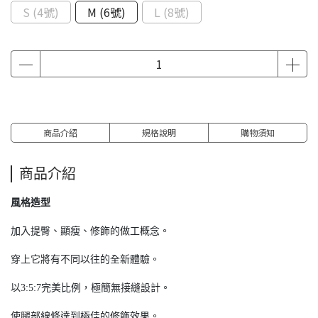
S (4號)
M (6號)
L (8號)
商品介紹
規格說明
購物須知
商品介紹
風格造型
加入提臀、顯瘦、修飾的做工概念。
穿上它將有不同以往的全新體驗。
以3:5:7完美比例，極簡無接縫設計。
使腿部線條達到極佳的修飾效果。