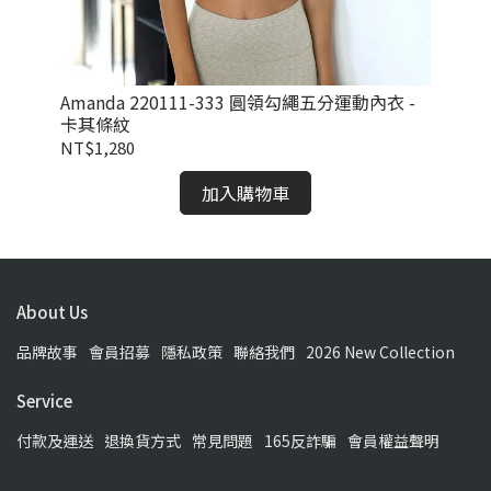
霧橄欖
Amanda 220111-333 圓領勾繩五分運動內衣 -
Am
卡其條紋
石
NT$1,280
NT
加入購物車
About Us
品牌故事
會員招募
隱私政策
聯絡我們
2026 New Collection
Service
付款及運送
退換貨方式
常見問題
165反詐騙
會員權益聲明