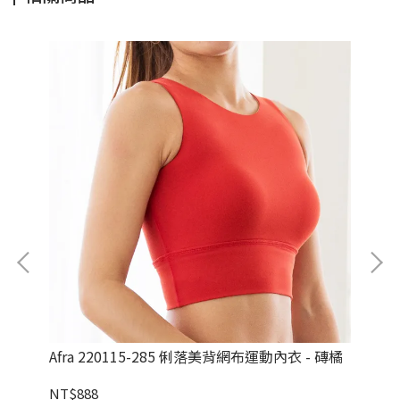
 -
Afra 220115-285 俐落美背網布運動內衣 - 磚橘
Al
墨
NT$888
NT