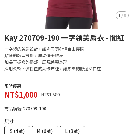
1
/
8
Kay 270709-190 一字領美肩衣 - 闇紅
一字領的美肩設計，讓妳可隨心情自由穿搭
貼身的版型設計，展現優美腰身
加長下擺修飾臀部，展現美麗身形
採用柔軟、彈性佳的萊卡布種，讓妳穿的舒適又自在
限時優惠
NT$1,080
NT$1,580
商品編號:
270709-190
尺寸
S (4號)
M (6號)
L (8號)