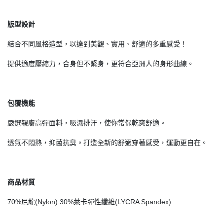
版型設計
結合不同風格造型，以達到美觀、實用、舒適的多重感受！
提供適度壓縮力，合身但不緊身，更符合亞洲人的身形曲線。
包覆機能
嚴選親膚高彈面料，吸濕排汗，使你常保乾爽舒適。
透氣不悶熱，抑菌抗臭。打造全新的舒適穿著感受，運動更自在。
商品材質
70%尼龍(Nylon).30%萊卡彈性纖維(LYCRA Spandex)