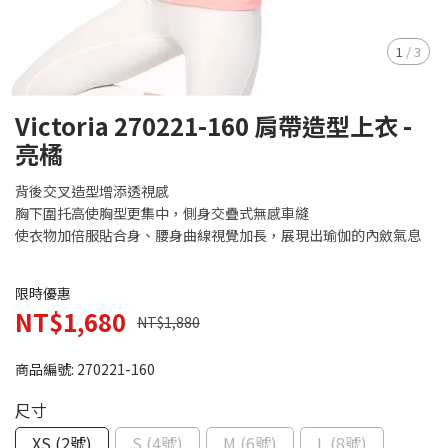
1
/
3
Victoria 270221-160 肩帶造型上衣 -
亮橘
背後交叉造型增添透視感
胸下圍托高使胸型更集中，側身交疊式無感車縫
使衣物加倍服貼合身、腰身曲線視覺加長，展現出瑜伽的內斂氣息
限時優惠
NT$1,680
NT$1,880
商品編號:
270221-160
尺寸
XS (2號)
S (4號)
M (6號)
L (8號)