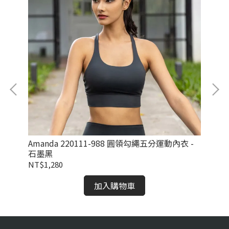
Amanda 220111-988 圓領勾繩五分運動內衣 -
Am
石墨黑
瑰
NT$1,280
NT
加入購物車