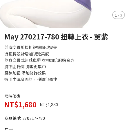
1
/
3
May 270217-780 扭轉上衣 - 薰紫
前胸交疊剪接抓皺讓胸型完美
後扭轉設計增加視覺美感
側身交疊式無感車縫 衣物加倍服貼合身
胸下圍托高 胸型更集中
腰線加長 添加修飾效果
選用中厚度面料，強調包覆性
限時優惠
NT$1,680
NT$1,880
商品編號:
270217-780