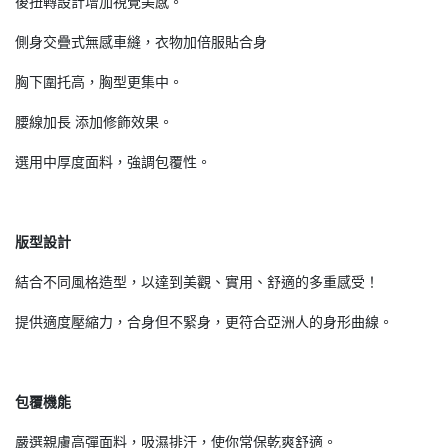
後扭轉設計增加視覺美感。
側身交疊式無感車縫，衣物加倍服貼合身
胸下圍托高，胸型更集中。
腰線加長 添加修飾效果。
選用中厚度面料，強調包覆性。
版型設計
結合不同風格造型，以達到美觀、實用、舒適的多重感受！
提供適度壓縮力，合身但不緊身，更符合亞洲人的身形曲線。
包覆機能
嚴選親膚高彈面料，吸濕排汗，使你常保乾爽舒適。