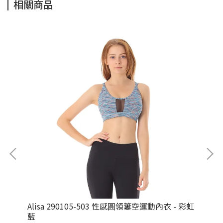
相關商品
深綠
Alisa 290105-503 性感圓領簍空運動內衣 - 彩虹
Al
藍
紅