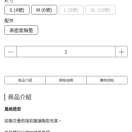
尺寸
S (4號)
M (6號)
L (8號)
XL (10號)
配件
高密度胸墊
商品介紹
規格說明
購物須知
商品介紹
風格造型
前胸交疊剪接抓皺讓胸型完美。