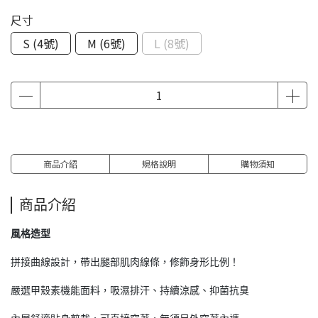
尺寸
S (4號)
M (6號)
L (8號)
商品介紹
規格說明
購物須知
商品介紹
風格造型
拼接曲線設計，帶出腿部肌肉線條，修飾身形比例！
嚴選甲殼素機能面料，吸濕排汗、持續涼感、抑菌抗臭