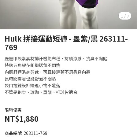
1
/
3
Hulk 拼接運動短褲 - 墨紫/黑 263111-
769
嚴選甲殼素素材排汗機能布種，持續涼感、抗臭不黏貼
特殊五角緹花組織透氣不悶熱
內層舒適貼身剪裁，可直接穿著不須另穿內褲
長時間穿著也能舒適不悶熱
袋口拉鍊設計鑰匙小物不遺落
不管是跑步、瑜珈、重訓、打球皆適合
限時優惠
NT$1,880
商品編號:
263111-769