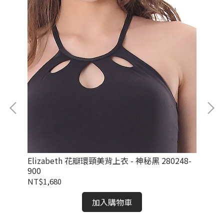
Elizabeth 花瓣環頸美背上衣 - 神秘黑 280248-
Mo
900
NT$1,680
NT
加入購物車