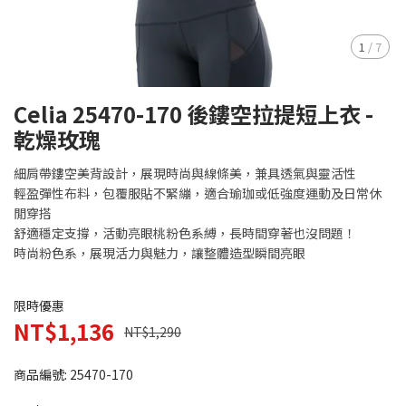
1
/
7
Celia 25470-170 後鏤空拉提短上衣 -
乾燥玫瑰
細肩帶鏤空美背設計，展現時尚與線條美，兼具透氣與靈活性
輕盈彈性布料，包覆服貼不緊繃，適合瑜珈或低強度運動及日常休
閒穿搭
舒適穩定支撐，活動亮眼桃粉色系縛，長時間穿著也沒問題！
時尚粉色系，展現活力與魅力，讓整體造型瞬間亮眼
限時優惠
NT$1,136
NT$1,290
商品編號:
25470-170