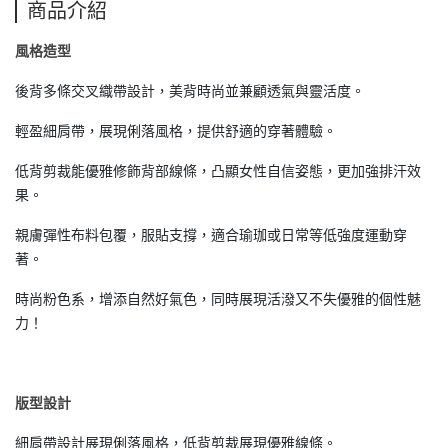
商品介紹
風格造型
後背多條交叉織帶設計，美背時尚並兼顧透氣與靈活度。
輕盈細肩帶，展現俐落風格，提供舒適的穿著體驗。
低背剪裁能優雅修飾背部線條，凸顯女性自信姿態，更加強排汗效
果。
親膚彈性布料包覆，服貼支撐，適合瑜珈或日常等低強度運動穿
著。
時尚粉色系，增添自然好氣色，同時展現活潑又不失優雅的個性魅
力！
版型設計
細肩帶設計展現俐落風格，低背剪裁展現優雅線條。