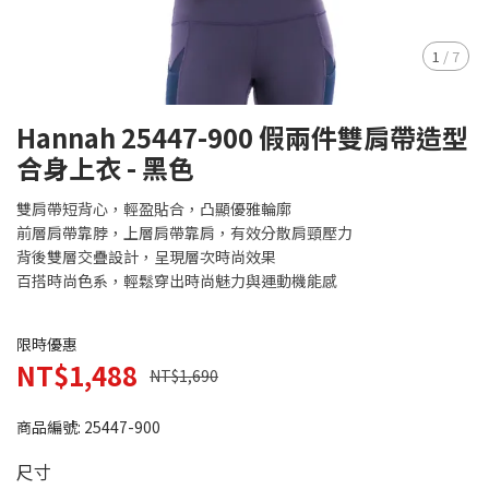
1
/
7
Hannah 25447-900 假兩件雙肩帶造型
合身上衣 - 黑色
雙肩帶短背心，輕盈貼合，凸顯優雅輪廓
前層肩帶靠脖，上層肩帶靠肩，有效分散肩頸壓力
背後雙層交疊設計，呈現層次時尚效果
百搭時尚色系，輕鬆穿出時尚魅力與運動機能感
限時優惠
NT$1,488
NT$1,690
商品編號:
25447-900
尺寸