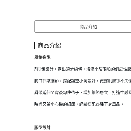
商品介紹
商品介紹
風格造型
前U領設計，露出鎖骨線條，增添小貓眼般的俏皮性
胸口抓皺細節，搭配鏤空小洞設計，微露肌膚卻不失
肩帶延伸至背後勾住帶子，增加細節層次，打造性感
時尚又帶小心機的細節，輕鬆搭配各種下身單品。
版型設計