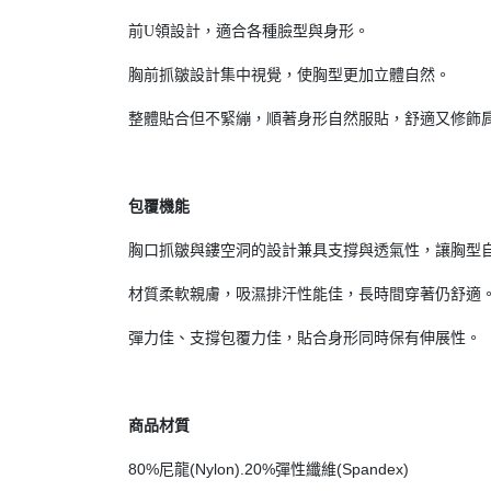
前U領設計，適合各種臉型與身形。
胸前抓皺設計集中視覺，使胸型更加立體自然。
整體貼合但不緊繃，順著身形自然服貼，舒適又修飾
包覆機能
胸口抓皺與鏤空洞的設計兼具支撐與透氣性，讓胸型
材質柔軟親膚，吸濕排汗性能佳，長時間穿著仍舒適
彈力佳、支撐包覆力佳，貼合身形同時保有伸展性。
商品材質
80%尼龍(Nylon).20%彈性纖維(Spandex)