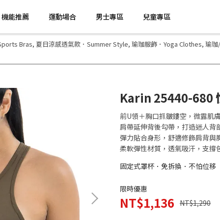
機能推薦
運動場合
男士專區
兒童專區
rts Bras
,
夏日涼感透氣款．Summer Style
,
瑜珈服飾．Yoga Clothes
,
瑜珈
Karin 25440-6
前U領＋胸口抓皺鏤空，微露肌
肩帶延伸背後勾帶，打造迷人背
彈力貼合身形，舒適修飾肩背與
柔軟彈性材質，透氣吸汗，支撐
固定式罩杯．免拆換．不怕位移
限時優惠
NT$1,136
NT$1,290