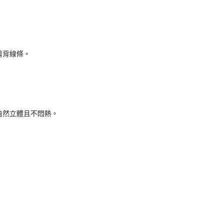
肩背線條。
自然立體且不悶熱。
。