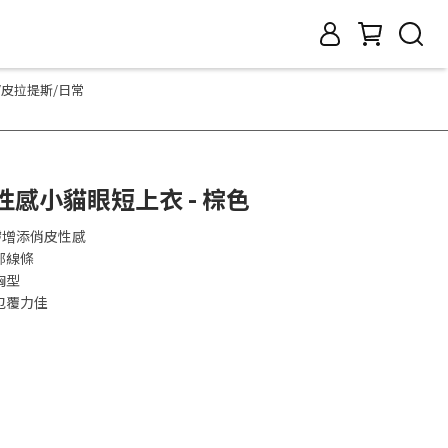
/皮拉提斯/日常
80 性感小貓眼短上衣 - 棕色
膚增添俏皮性感
部線條
胸型
包覆力佳