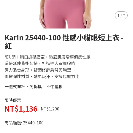
1
/
7
Karin 25440-100 性感小貓眼短上衣 -
紅
前U領＋胸口抓皺鏤空，微露肌膚增添俏皮性感
肩帶延伸背後勾帶，打造迷人背部線條
彈力貼合身形，舒適修飾肩背與胸型
柔軟彈性材質，透氣吸汗，支撐包覆力佳
一體式罩杯．免拆換．不怕位移
限時優惠
NT$1,136
NT$1,290
商品編號:
25440-100