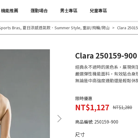
機能推薦
運動場合
男士專區
兒童專區
rts Bras
,
夏日涼感透氣款．Summer Style
,
重訓/飛輪/爬山
Clara 25
Clara 250159-
經典永不過時的黑色系，展現俐
嚴選彈性機能面料，有效貼合身
無論是中高強度運動還是輕鬆休
限時優惠
NT$1,127
NT$1,280
商品編號:
250159-900
尺寸