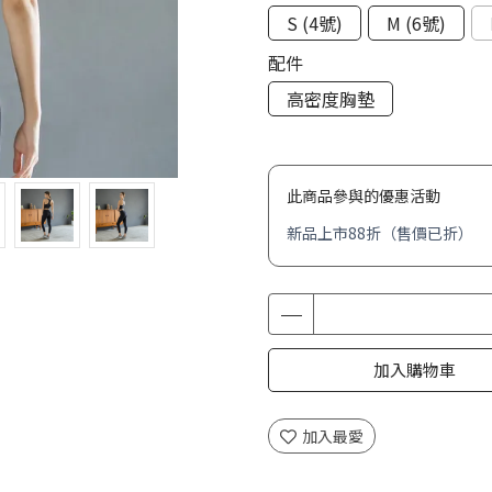
S (4號)
M (6號)
配件
高密度胸墊
此商品參與的優惠活動
新品上市88折（售價已折）
加入購物車
加入最愛