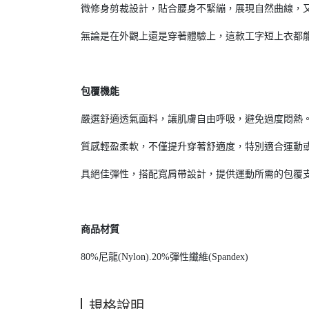
微修身剪裁設計，貼合腰身不緊繃，展現自然曲線，
無論是在外觀上還是穿著體驗上，這款工字短上衣都
包覆機能
嚴選舒適透氣面料，讓肌膚自由呼吸，避免過度悶熱
質感輕盈柔軟，不僅提升穿著舒適度，特別適合運動
具絕佳彈性，搭配寬肩帶設計，提供運動所需的包覆
商品材質
80%尼龍(Nylon).20%彈性纖維(Spandex)
規格說明