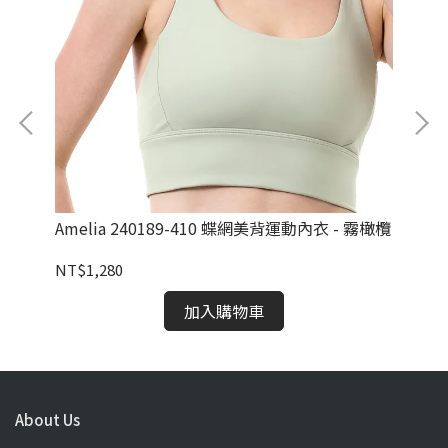
Amelia 240189-410 蝶網美背運動內衣 - 霧橄欖
Ar
NT$1,280
NT
加入購物車
About Us