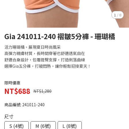
1
/
8
Gia 241011-240 褶皺5分褲 - 珊瑚橘
活力珊瑚橘，展現夏日時尚風采
高彈力親膚材質，長時間穿著也舒適透氣自在
舒適合身設計，包覆提臀支撐，打造俐落曲線
選擇Gia五分褲，打破悶熱，讓你輕鬆迎接夏天！
限時優惠
NT$688
NT$1,280
商品編號:
241011-240
尺寸
S (4號)
M (6號)
L (8號)