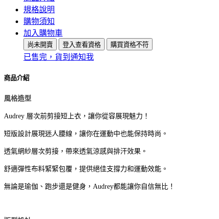
規格說明
購物須知
加入購物車
尚未開賣
登入查看資格
購買資格不符
已售完，貨到通知我
商品介紹
風格造型
Audrey 層次前剪接短上衣，讓你從容展現魅力！
短版設計展現迷人腰線，讓你在運動中也能保持時尚。
透氣網紗層次剪接，帶來透氣涼感與排汗效果。
舒適彈性布料緊緊包覆，提供絕佳支撐力和運動效能。
無論是瑜伽、跑步還是健身，Audrey都能讓你自信無比！