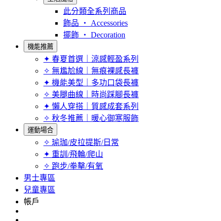
此分類全系列商品
飾品 ‧ Accessories
擺飾 ‧ Decoration
機能推薦
✦ 春夏首選｜涼感輕盈系列
✧ 無尷尬線｜無痕裸感長褲
✦ 機能美型｜多功口袋長褲
✧ 美腿曲線｜時尚踩腳長褲
✦ 懶人穿搭｜質感成套系列
✧ 秋冬推薦｜暖心御寒服飾
運動場合
✧ 瑜珈/皮拉提斯/日常
✦ 重訓/飛輪/爬山
✧ 跑步/拳擊/有氧
男士專區
兒童專區
帳戶