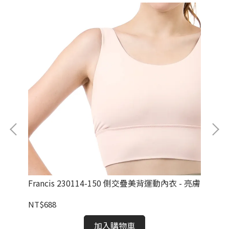
亮橘
Francis 230114-150 側交疊美背運動內衣 - 亮膚
Af
紋
NT$688
NT
加入購物車