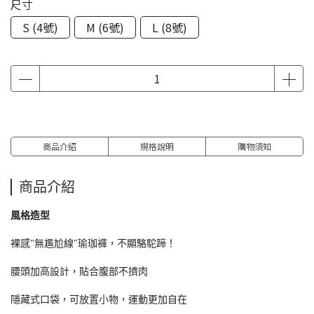
尺寸
S (4號)
M (6號)
L (8號)
商品介紹
規格說明
購物須知
商品介紹
風格造型
裸感"無尷尬線"瑜珈褲，不顯駱駝蹄！
腰頭加高設計，貼合腹部不擠肉
隱藏式口袋，可放置小物，運動更加自在