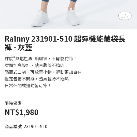
1
/
7
Rainny 231901-510 超彈機能藏袋長
褲 - 灰藍
裸感"無尷尬線"瑜珈褲，不顯駱駝蹄！
腰頭加高設計，貼合腹部不擠肉
隱藏式口袋，可放置小物，運動更加自在
穩定包覆不緊繃，透氣輕薄不悶熱
日常休閒或運動皆可穿！
限時優惠
NT$1,980
商品編號:
231901-510