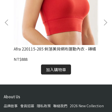
霧橄欖
Afra 220115-285 俐落美背網布運動內衣 - 磚橘
Af
紋
NT$888
NT
加入購物車
About Us
品牌故事
會員招募
隱私政策
聯絡我們
2026 New Collection