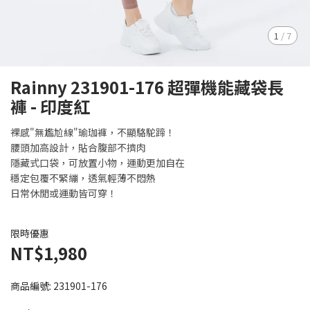
1
/
7
Rainny 231901-176 超彈機能藏袋長
褲 - 印度紅
裸感"無尷尬線"瑜珈褲，不顯駱駝蹄！
腰頭加高設計，貼合腹部不擠肉
隱藏式口袋，可放置小物，運動更加自在
穩定包覆不緊繃，透氣輕薄不悶熱
日常休閒或運動皆可穿！
限時優惠
NT$1,980
商品編號:
231901-176