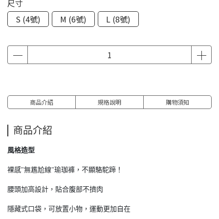
尺寸
S (4號)
M (6號)
L (8號)
商品介紹
規格說明
購物須知
商品介紹
風格造型
裸感"無尷尬線"瑜珈褲，不顯駱駝蹄！
腰頭加高設計，貼合腹部不擠肉
隱藏式口袋，可放置小物，運動更加自在