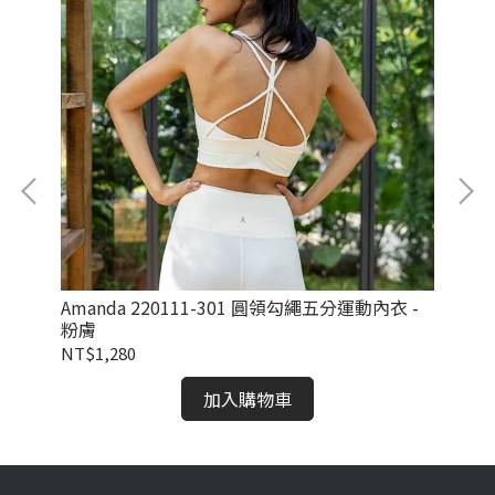
Amanda 220111-301 圓領勾繩五分運動內衣 -
Am
粉膚
瑰
NT$1,280
NT
加入購物車