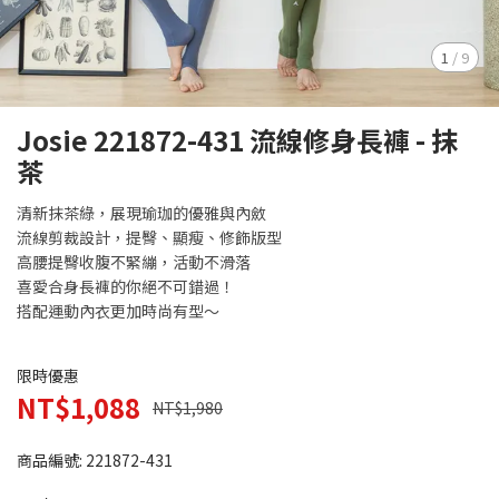
1
/
9
Josie 221872-431 流線修身長褲 - 抹
茶
清新抹茶綠，展現瑜珈的優雅與內斂
流線剪裁設計，提臀、顯瘦、修飾版型
高腰提臀收腹不緊繃，活動不滑落
喜愛合身長褲的你絕不可錯過！
搭配運動內衣更加時尚有型～
限時優惠
NT$1,088
NT$1,980
商品編號:
221872-431