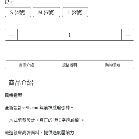
尺寸
S (4號)
M (6號)
L (8號)
商品介紹
規格說明
購物須知
商品介紹
風格造型
全新設計✨Sharon 無痕裸感瑜珈褲。
一片式剪裁設計，真正的"無T字尷尬線"。
嚴選親膚高彈面料，提供適度壓縮力。