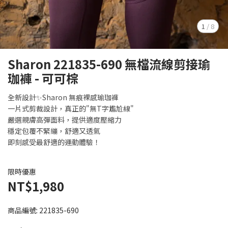
1
/
8
Sharon 221835-690 無檔流線剪接瑜
珈褲 - 可可棕
全新設計✨Sharon 無痕裸感瑜珈褲
一片式剪裁設計，真正的"無T字尷尬線"
嚴選親膚高彈面料，提供適度壓縮力
穩定包覆不緊繃，舒適又透氣
即刻感受最舒適的運動體驗！
限時優惠
NT$1,980
商品編號:
221835-690