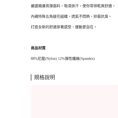
嚴選親膚高彈面料，吸濕排汗，使你常保乾爽舒適。
內襯特殊五角緹花組織，透氣不悶熱，抑菌抗臭。
打造全新的舒適穿著感受，運動更自在。
商品材質
88%尼龍(Nylon).12%彈性纖維(Spandex)
規格說明