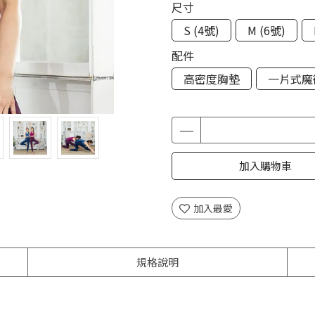
尺寸
S (4號)
M (6號)
配件
高密度胸墊
一片式魔
加入購物車
加入最愛
規格說明