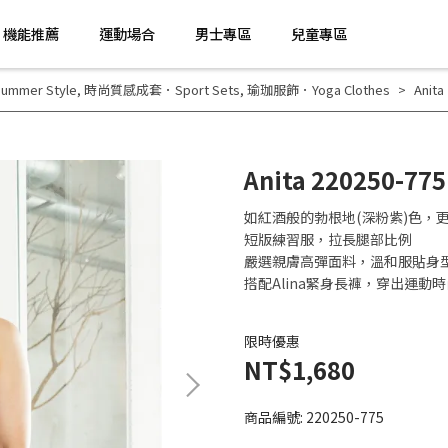
機能推薦
運動場合
男士專區
兒童專區
mer Style
,
時尚質感成套．Sport Sets
,
瑜珈服飾．Yoga Clothes
Anit
Anita 220250-
如紅酒般的勃根地(深粉紫)色，
短版練習服，拉長腿部比例
嚴選親膚高彈面料，溫和服貼身
搭配Alina緊身長褲，穿出運動
限時優惠
NT$1,680
商品編號:
220250-775