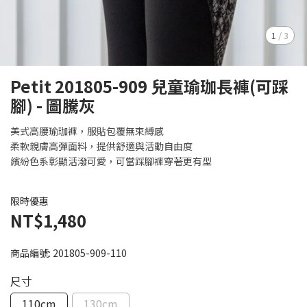
1
/
3
Petit 201805-909 兒童瑜珈長褲(可踩
腳) - 圖騰灰
美式高腰瑜珈褲，服貼包覆無束縛感
柔軟親膚高彈面料，提供舒適與活動自由度
繽紛色系彰顯活潑可愛，可當踩腳褲穿著更有型
限時優惠
NT$1,480
商品編號:
201805-909-110
尺寸
110cm
130cm