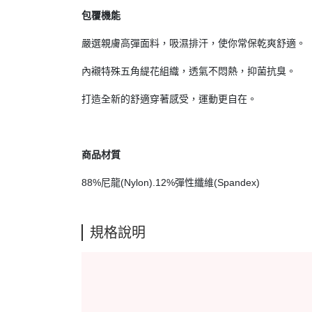
包覆機能
嚴選親膚高彈面料，吸濕排汗，使你常保乾爽舒適。
內襯特殊五角緹花組織，透氣不悶熱，抑菌抗臭。
打造全新的舒適穿著感受，運動更自在。
商品材質
88%尼龍(Nylon).12%彈性纖維(Spandex)
規格說明