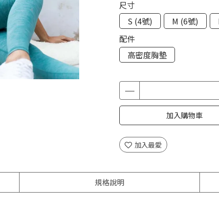
尺寸
S (4號)
M (6號)
配件
高密度胸墊
加入購物車
加入最愛
規格說明