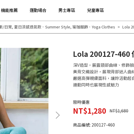
機能推薦
運動場合
男士專區
兒童專區
斯/日常
,
夏日涼感透氣款．Summer Style
,
瑜珈服飾．Yoga Clothes
Lola
Lola 200127-
深V造型，展露頸部曲線、修飾
美背交織設計，展現背部迷人曲
嚴選高彈親膚面料，讓妳活動超
運動同時也展現性感魅力
限時優惠
NT$1,280
NT$1,680
商品編號:
200127-460