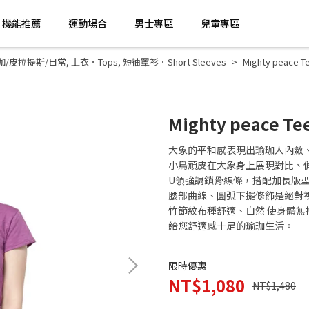
機能推薦
運動場合
男士專區
兒童專區
珈/皮拉提斯/日常
,
上衣．Tops
,
短袖罩衫．Short Sleeves
Mighty peace T
Mighty peace Te
大象的平和感表現出瑜珈人內斂
小鳥頑皮在大象身上展現對比、
U領強調鎖骨線條，搭配加長版
腰部曲線、圓弧下擺修飾是絕對
竹節紋布種舒適、自然 使身體無
給您舒適感十足的瑜珈生活。
限時優惠
NT$1,080
NT$1,480