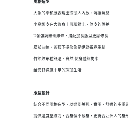
風格造型
大象的平和感表現出瑜珈人內斂、沉穩氣息
小鳥頑皮在大象身上展現對比、俏皮的落差
U領強調鎖骨線條，搭配加長版型更顯修長
腰部曲線、圓弧下擺修飾是絕對視覺重點
竹節紋布種舒適、自然 使身體無拘束
給您舒適感十足的瑜珈生活
版型設計
結合不同風格造型，以達到美觀、實用、舒適的多重
提供適度壓縮力，合身但不緊身，更符合亞洲人的身