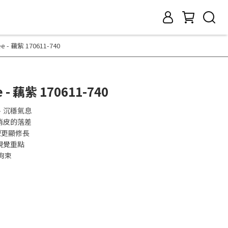
ee - 藕紫 170611-740
e - 藕紫 170611-740
、沉穩氣息
俏皮的落差
型更顯修長
視覺重點
拘束