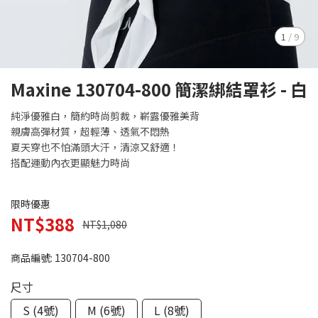
1
/
9
Maxine 130704-800 簡潔綁結罩衫 - 白
純淨優雅白，簡約時尚剪裁，嶄露優雅美背
親膚高彈材質，超輕薄、透氣不悶熱
夏天穿也不怕滿頭大汗，清涼又舒適！
搭配運動內衣更顯魅力時尚
限時優惠
NT$388
NT$1,080
商品編號:
130704-800
尺寸
S (4號)
M (6號)
L (8號)