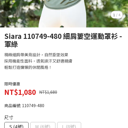
1
/
4
Siara 110749-480 細肩簍空運動罩衫 -
軍綠
精緻細肩帶美背設計，自然垂墜效果
採用機能性面料，透氣排汗又舒適親膚
輕鬆打造慵懶的休閒風格！
限時優惠
NT$1,080
NT$1,680
商品編號:
110749-480
尺寸
S (4號)
M (6號)
L (8號)