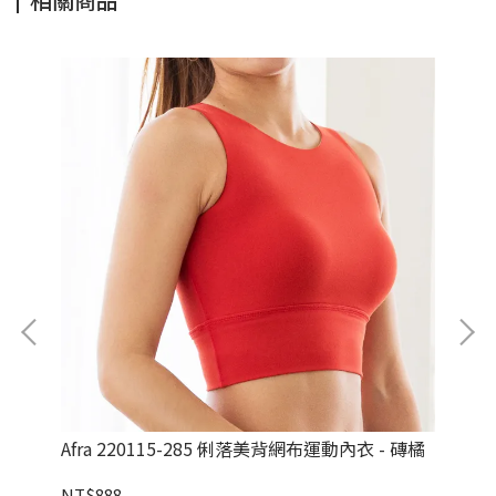
 鳶紫
Afra 220115-285 俐落美背網布運動內衣 - 磚橘
Af
紋
NT$888
NT