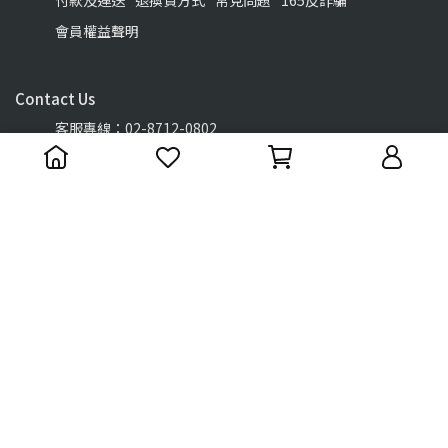
付款及運送
退換貨方式
常見問題
165反詐騙
會員權益聲明
Contact Us
客服專線：02-8712-0802
客服時間：09:00 am -18:00 pm
統一編號：27555278
Copyright ©
NAMASTE
All Rights Reserved.
Designed by
CYBERBIZ
.